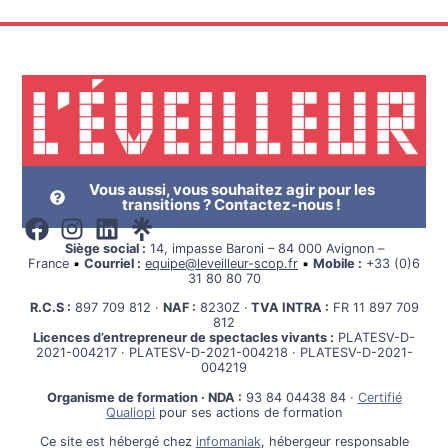
Vous aussi, vous souhaitez agir pour les
transitions ? Contactez-nous !
Siège social :
14, impasse Baroni – 84 000 Avignon –
France
▪
Courriel :
equipe@leveilleur-scop.fr
▪
Mobile :
+33 (0)6
31 80 80 70
R.C.S :
897 709 812 ·
NAF :
8230Z ·
TVA INTRA :
FR 11 897 709
812
Licences d’entrepreneur de spectacles vivants :
PLATESV-D-
2021-004217 · PLATESV-D-2021-004218 · PLATESV-D-2021-
004219
Organisme de formation · NDA :
93 84 04438 84 ·
Certifié
Qualiopi
pour ses actions de formation
Ce site est hébergé chez
infomaniak
, hébergeur responsable