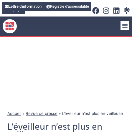
Soutenir
Lettre d'information
Registre d'accessibilité
le projet
Accueil
»
Revue de presse
»
L’éveilleur n’est plus en veilleuse
!
L’éveilleur n’est plus en