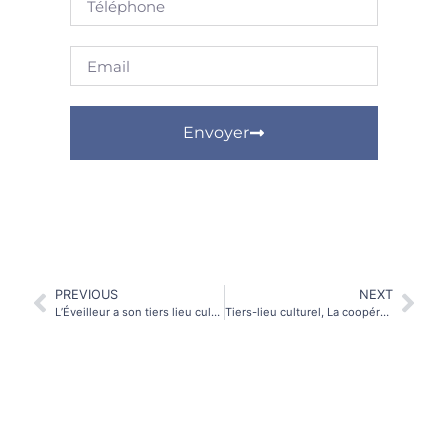
Envoyer
Alternative:
PREVIOUS
NEXT
L’Éveilleur a son tiers lieu culturel à Saint-Ruf
Tiers-lieu culturel, La coopérative l’Eveilleur déploie son aura